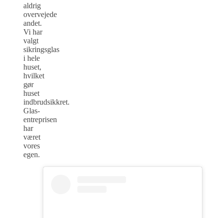
aldrig
overvejede
andet.
Vi har
valgt
sikringsglas
i hele
huset,
hvilket
gør
huset
indbrudsikkret.
Glas-
entreprisen
har
været
vores
egen.