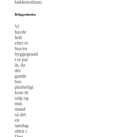
køkken/alrum.
Beliggenheden
Vi
havde
ledt
efter et
hus/en
byggegrund
i et par
år, da
det
gamle
hus
pludseligt
kom til
salg og
min
mand
så det
en
søndag
aften i
Den