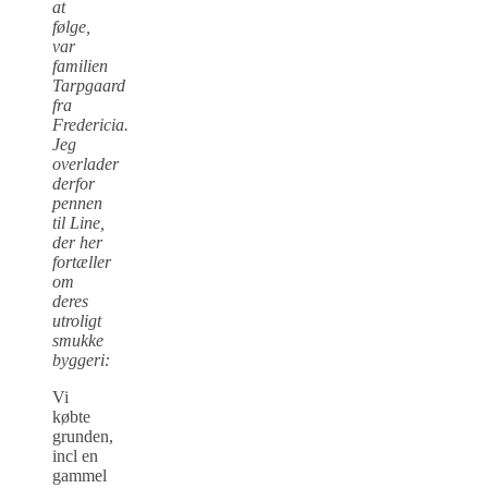
at
følge,
var
familien
Tarpgaard
fra
Fredericia.
Jeg
overlader
derfor
pennen
til Line,
der her
fortæller
om
deres
utroligt
smukke
byggeri:
Vi
købte
grunden,
incl en
gammel