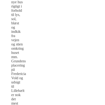
nye hus
rigtigt i
forhold
til lys,
sol,
blæst
og
indkik
fra
vejen
og stien
omkring
huset
mm.
Grundens
placering
på
Fredericia
Vold og
udsigt
til
Lillebælt
er nok
det
mest