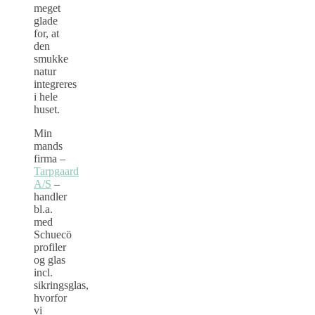
meget
glade
for, at
den
smukke
natur
integreres
i hele
huset.
Min
mands
firma –
Tarpgaard
A/S
–
handler
bl.a.
med
Schuecö
profiler
og glas
incl.
sikringsglas,
hvorfor
vi