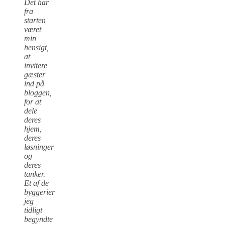
Det har
fra
starten
været
min
hensigt,
at
invitere
gæster
ind på
bloggen,
for at
dele
deres
hjem,
deres
løsninger
og
deres
tanker.
Et af de
byggerier
jeg
tidligt
begyndte