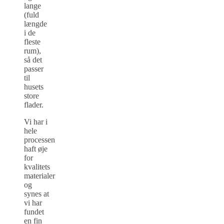
lange
(fuld
længde
i de
fleste
rum),
så det
passer
til
husets
store
flader.
Vi har i
hele
processen
haft øje
for
kvalitets
materialer
og
synes at
vi har
fundet
en fin