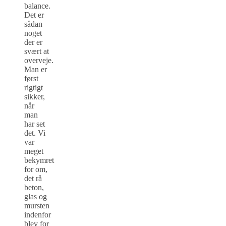
balance.
Det er
sådan
noget
der er
svært at
overveje.
Man er
først
rigtigt
sikker,
når
man
har set
det. Vi
var
meget
bekymret
for om,
det rå
beton,
glas og
mursten
indenfor
blev for