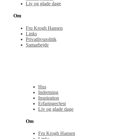
Liv og glade dage
Om
Fru Krogh Hansen
Links
Privatlivspolitik
Samarbejde
Hus
Indretning
Inspiration
Erfaringer/test
Liv og glade dage
Om
Fru Krogh Hansen
Links