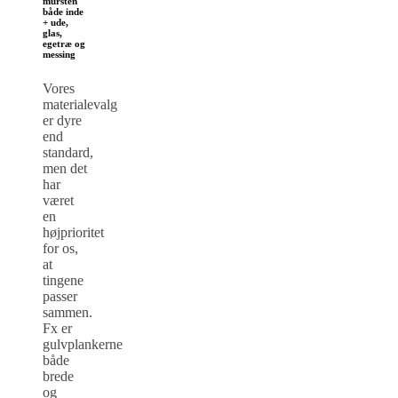
mursten
både inde
+ ude,
glas,
egetræ og
messing
Vores
materialevalg
er dyre
end
standard,
men det
har
været
en
højprioritet
for os,
at
tingene
passer
sammen.
Fx er
gulvplankerne
både
brede
og