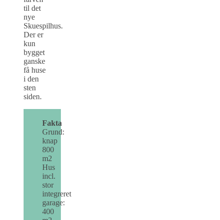
til det
nye
Skuespilhus.
Der er
kun
bygget
ganske
få huse
i den
sten
siden.
Fakta
Grund:
knap
800
m2
Hus
incl.
stor
integreret
garage:
400