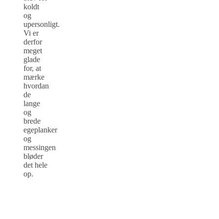
koldt
og
upersonligt.
Vi er
derfor
meget
glade
for, at
mærke
hvordan
de
lange
og
brede
egeplanker
og
messingen
bløder
det hele
op.