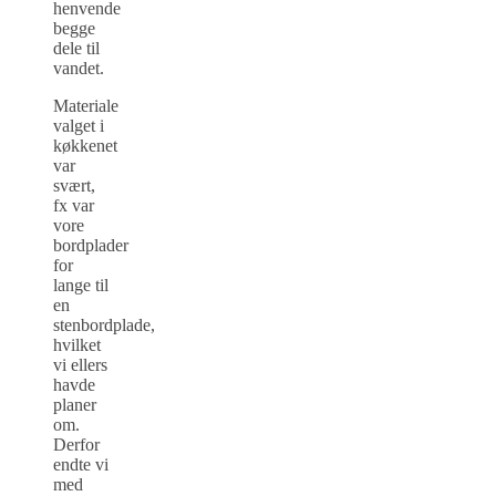
henvende
begge
dele til
vandet.
Materiale
valget i
køkkenet
var
svært,
fx var
vore
bordplader
for
lange til
en
stenbordplade,
hvilket
vi ellers
havde
planer
om.
Derfor
endte vi
med