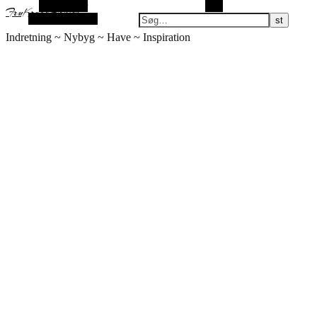
Alt sidebar
Søg
FruKroghHansen
Vilkårlig artikel
Indretning ~ Nybyg ~ Have ~ Inspiration