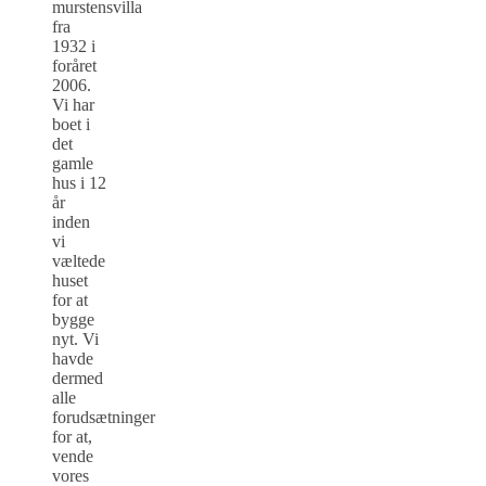
murstensvilla
fra
1932 i
foråret
2006.
Vi har
boet i
det
gamle
hus i 12
år
inden
vi
væltede
huset
for at
bygge
nyt. Vi
havde
dermed
alle
forudsætninger
for at,
vende
vores