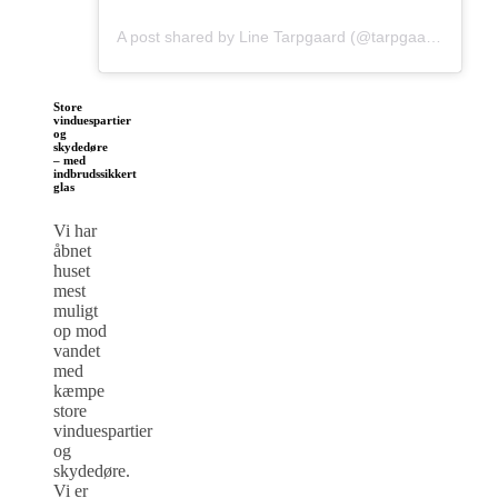
A post shared by Line Tarpgaard (@tarpgaard)
Store
vinduespartier
og
skydedøre
– med
indbrudssikkert
glas
Vi har
åbnet
huset
mest
muligt
op mod
vandet
med
kæmpe
store
vinduespartier
og
skydedøre.
Vi er