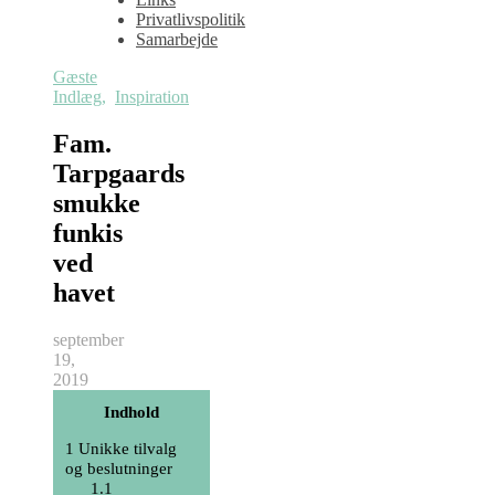
Privatlivspolitik
Samarbejde
Gæste
Indlæg
,
Inspiration
Fam.
Tarpgaards
smukke
funkis
ved
havet
september
19,
2019
Indhold
1
Unikke tilvalg
og beslutninger
1.1