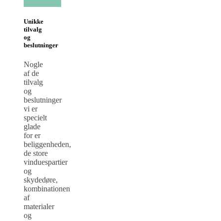
Unikke
tilvalg
og
beslutninger
Nogle
af de
tilvalg
og
beslutninger
vi er
specielt
glade
for er
beliggenheden,
de store
vinduespartier
og
skydedøre,
kombinationen
af
materialer
og