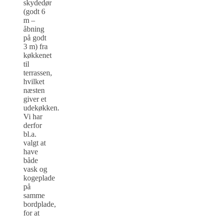
skydedør
(godt 6
m –
åbning
på godt
3 m) fra
køkkenet
til
terrassen,
hvilket
næsten
giver et
udekøkken.
Vi har
derfor
bl.a.
valgt at
have
både
vask og
kogeplade
på
samme
bordplade,
for at