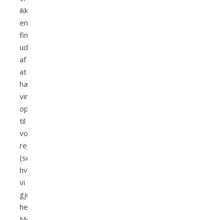
ikke
engang
finde
ud
af
at
hænge
vimpler
op
til
vores
rejsegilde
(se
hvad
vi
gjorde
her).
Men