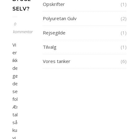
Opskrifter
(1)
SELV?
Polyuretan Gulv
(2)
0
kommentarer
Rejsegilde
(1)
Vi
Tilvalg
(1)
er
ikke
Vores tanker
(6)
de
gør-
det-
selv
folk.
Ærligt
talt
så
kunne
vi