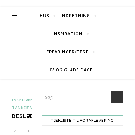
HUS
INDRETNING
INSPIRATION
ERFARINGER/TEST
LIV OG GLADE DAGE
,
,
,
,
INSPIRATION
INSPIRATION
VORES
MOODBOARDS
REJSEGILDE
VORES
TANKER
TANKER
BESLUTNINGER
REJSEGILDE
TJEKLISTE TIL FORAFLEVERING
2
0