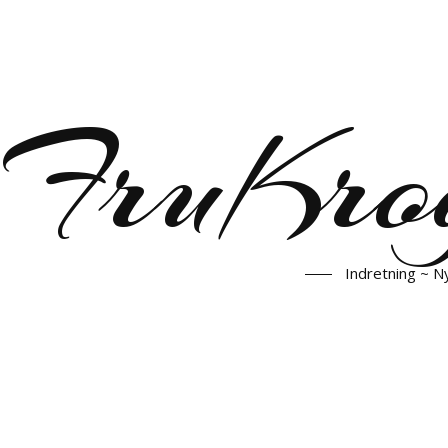
FruKro
Indretning ~ N