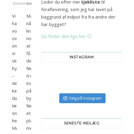
Leder du efter min
tjekliste
til
Kommentarer
kommentarer
foraflevering, som jeg har lavet på
Vi
Man
baggrund af indput fra fra andre der
havde
når
har bygget?
vores
knapt
Du finder den lige her 🙂
overvejelser
nok,
om
at
vi
få
INSTAGRAM
skulle
det
bygge
første
–
træ
det
ind
kan
på
du
byggepladsen,
Følg på Instagram
læse
før
om
et
her.
planlægnings-
SENESTE INDLÆG
Men
menneske