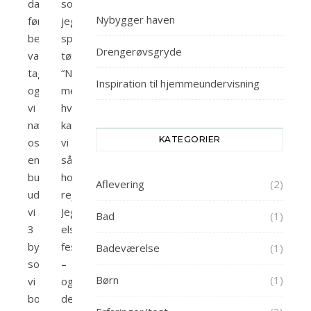
da
som
Nybygger haven
først
jeg
beslutningen
spørger
Drengerøvsgryde
var
tømren:
taget
“Nå,
Inspiration til hjemmeundervisning
og
men
vi
hvornår
nærmede
kan
KATEGORIER
os
vi
en
så
budrunde,
holde
Aflevering
(2)
udvalgte
rejsegilde?”
vi
Jeg
Bad
(1)
3
elsker
byggefirmaer
fest
Badeværelse
(1)
som
–
Børn
(1)
vi
og
bookede
det